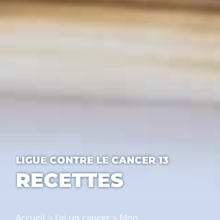
LIGUE CONTRE LE CANCER 13
RECETTES
Accueil
>
J’ai un cancer
>
Mon