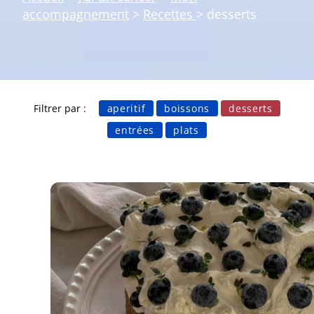
accompagnement
>
Recettes
>
desserts
Filtrer par :
aperitif
boissons
desserts
entrées
plats