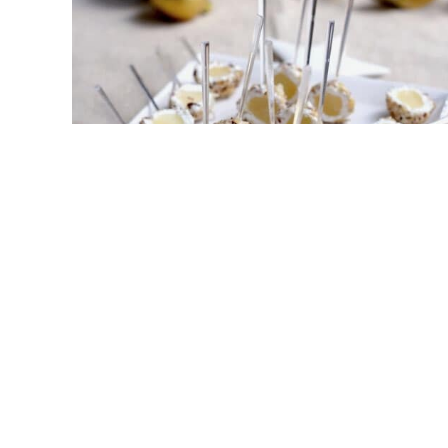
Recette festive : Sucette de
poire
desserts