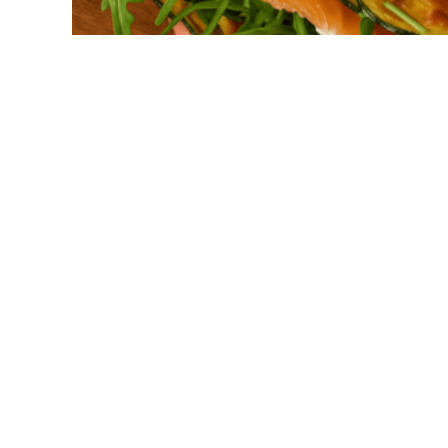
Wrap Courgette
plats