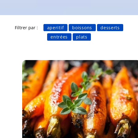
Filtrer par :
aperitif
boissons
desserts
entrées
plats