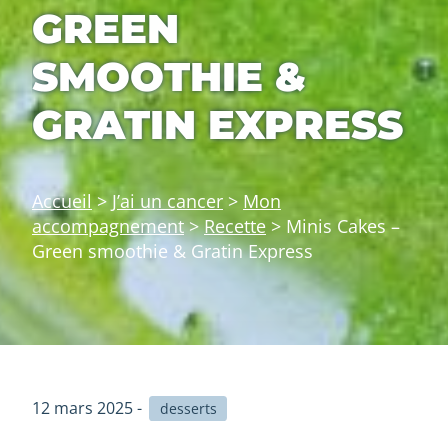
GREEN
SMOOTHIE &
GRATIN EXPRESS
Accueil
>
J’ai un cancer
>
Mon
accompagnement
>
Recette
>
Minis Cakes –
Green smoothie & Gratin Express
12 mars 2025 -
desserts