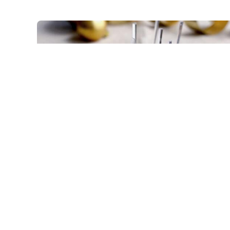
Recette festive : Sucette de
poire
desserts