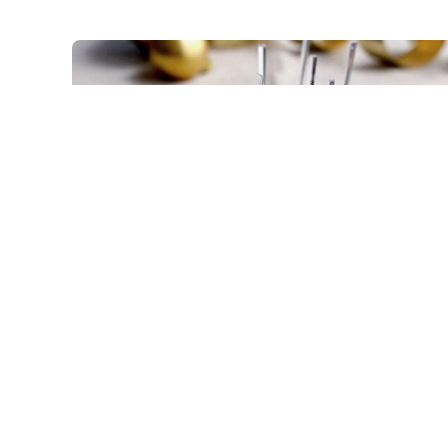
Recette festive : Sucette de
poire
desserts