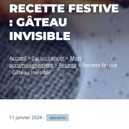
RECETTE FESTIVE
: GÂTEAU
INVISIBLE
Accueil
>
J’ai un cancer
>
Mon
accompagnement
>
Recette
>
Recette festive
: Gâteau invisible
11 janvier 2024 -
desserts