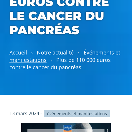
EUROS CONTRE
LE CANCER DU
PANCRÉAS
Accueil
›
Notre actualité
›
Événements et
manifestations
›
Plus de 110 000 euros
contre le cancer du pancréas
13 mars 2024 -
événements et manifestations