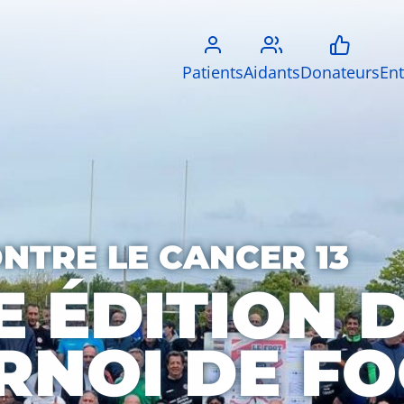
Patients
Aidants
Donateurs
Ent
ONTRE LE CANCER 13
E ÉDITION 
RNOI DE F