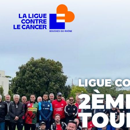
LIGUE C
2ÈM
TOU