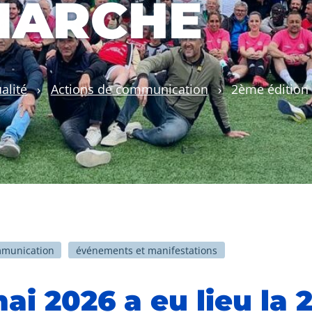
MARCHE
alité
›
Actions de communication
›
2ème édition 
mmunication
événements et manifestations
mai 2026 a eu lieu la