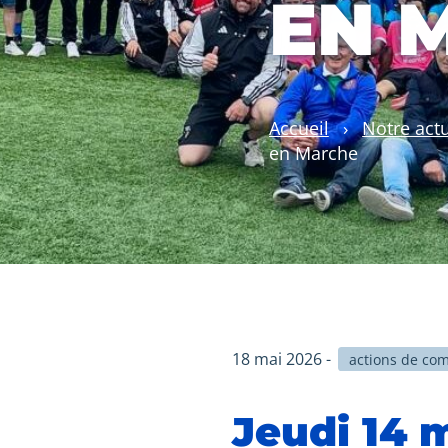
EN 
Accueil
›
Notre actu
en Marche
18 mai 2026 -
actions de co
Jeudi 14 