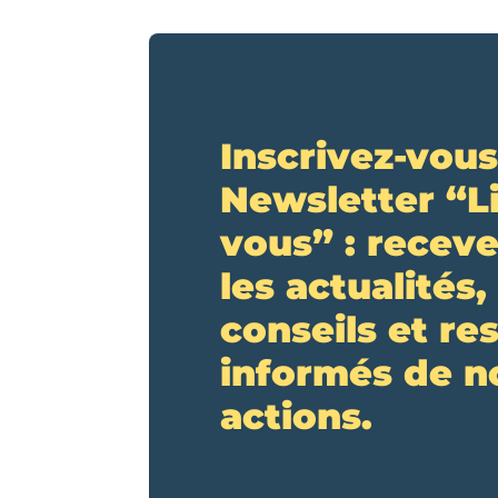
Inscrivez-vous
Newsletter “L
vous” : receve
les actualités,
conseils et re
informés de n
actions.