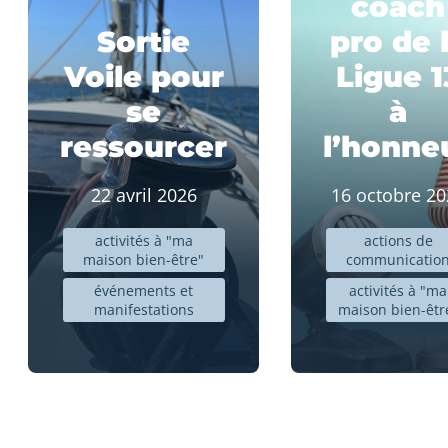
coach
Sortie
pro de 
Voile pour
Ligue 1
se
à
ressourcer
l’honne
22 avril 2026
16 octobre 20
activités à "ma
actions de
maison bien-être"
communicatio
événements et
activités à "ma
manifestations
maison bien-êtr