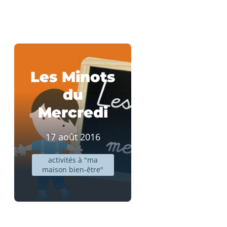
Les Minots
du
Mercredi
17 août 2016
activités à "ma
maison bien-être"