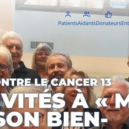
Patients
Aidants
Donateurs
Ent
ONTRE LE CANCER 13
VITÉS À « 
SON BIEN-