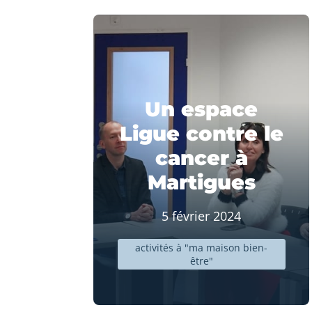
Un espace
Ligue contre le
cancer à
Martigues
5 février 2024
activités à "ma maison bien-
être"