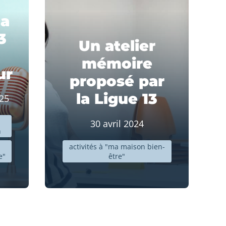
la
3
Un atelier
mémoire
ur
proposé par
la Ligue 13
25
30 avril 2024
n
activités à "ma maison bien-
e"
être"