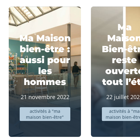
Ma
Ma Maison
Maiso
bien-être :
Bien-êt
aussi pour
reste
les
ouvert
hommes
tout l’é
21 novembre 2022
22 juillet 20
activités à "ma
activités à "ma
maison bien-être"
maison bien-êtr