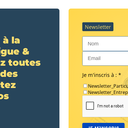
Newsletter
 à la
Nom*
igue &
Email*
z toutes
 des
Je m'inscris à : *
stez
Newsletter_Particu
Newsletter_Entrep
os