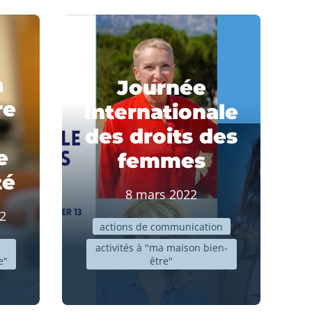
n
Journée
re
Internationale
des droits des
e
femmes
té
8 mars 2022
22
actions de communication
activités à "ma maison bien-
e"
être"