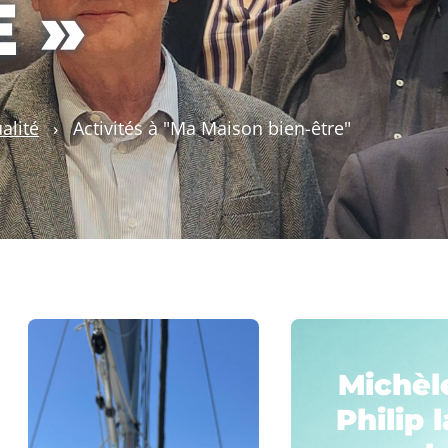
 »
alité
›
Activités à "Ma Maison bien-être"
Michèl
Philip l