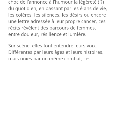
choc de l’annonce à l’humour la légèreté ( ?)
du quotidien, en passant par les élans de vie,
les colères, les silences, les désirs ou encore
une lettre adressée à leur propre cancer, ces
récits révèlent des parcours de femmes,
entre douleur, résilience et lumière.
Sur scène, elles font entendre leurs voix.
Différentes par leurs âges et leurs histoires,
mais unies par un même combat, ces
femmes livrent une parole libre, poignante,
souvent drôle et résolument vivante. Un
moment d’émotion partagée, entre théâtre et
témoignage. « Petite tumeur entre amies »
Jeudi 26 juin 2025 à 20h Théâtre des
Bernardines – Marseille
Cette présentation est gratuite et ouverte aux
familles, aux partenaires, aux représentants