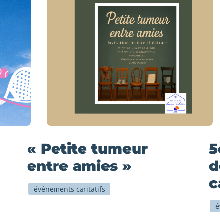
« Petite tumeur
5
entre amies »
d
c
événements caritatifs
é