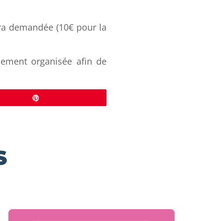
era demandée (10€ pour la
lement organisée afin de
Épingle
S