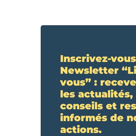
Inscrivez-vous
Newsletter “L
vous” : receve
les actualités,
conseils et re
informés de n
actions.