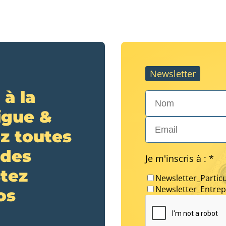
Newsletter
 à la
Nom*
igue &
Email*
z toutes
 des
Je m'inscris à : *
stez
Newsletter_Particu
Newsletter_Entrep
os