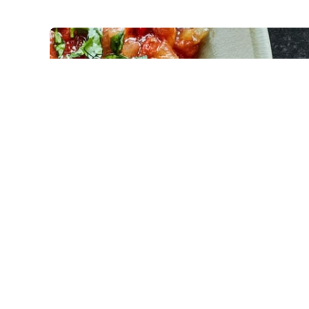
Recette avec Ichem : Salade
mechouia
entrées