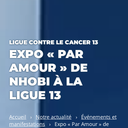
LIGUE CONTRE LE CANCER 13
EXPO « PAR
AMOUR » DE
NHOBI À LA
LIGUE 13
Accueil
›
Notre actualité
›
Événements et
manifestations
›
Expo « Par Amour » de