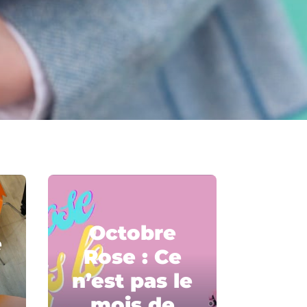
Octobre
e
Rose : Ce
n’est pas le
mois de