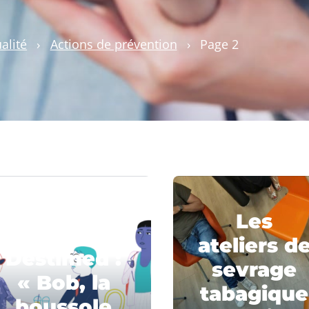
alité
›
Actions de prévention
›
Page 2
Les
ateliers d
Destimed :
sevrage
« Bob, la
tabagique
boussole