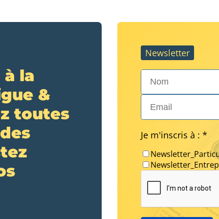
Newsletter
 à la
Nom*
igue &
Email*
z toutes
 des
Je m'inscris à : *
stez
Newsletter_Particu
Newsletter_Entrep
os