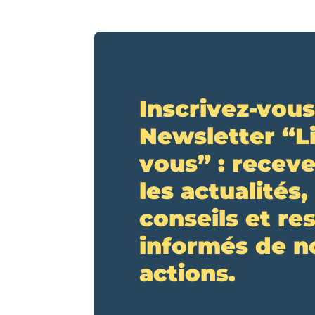
Inscrivez-vous
Newsletter “L
vous” : receve
les actualités,
conseils et re
informés de n
actions.