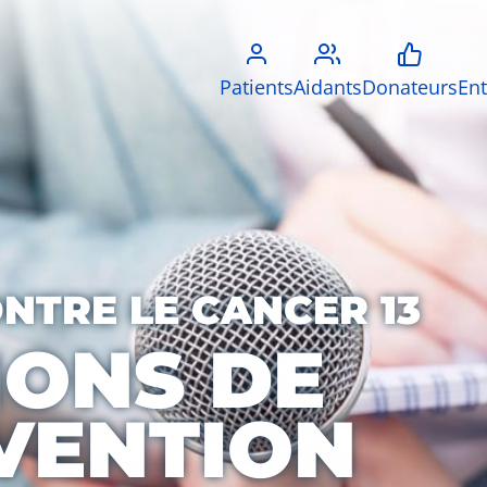
Patients
Aidants
Donateurs
Ent
ONTRE LE CANCER 13
IONS DE
VENTION