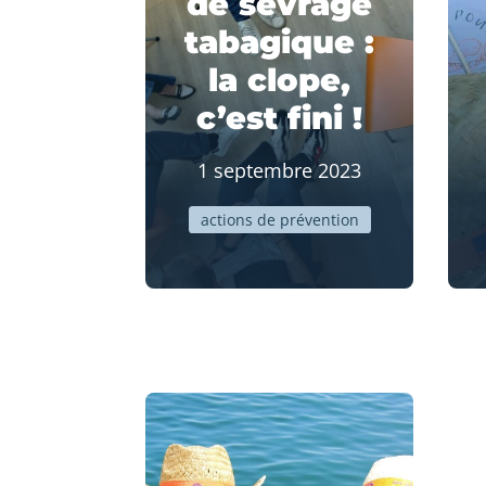
de sevrage
tabagique :
la clope,
c’est fini !
1 septembre 2023
actions de prévention