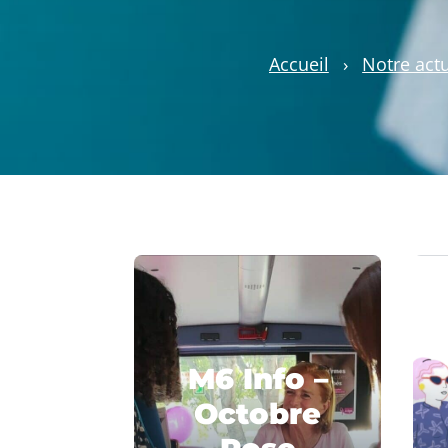
Accueil
›
Notre actu
M6 Info –
Octobre