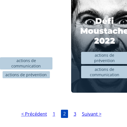
masculins
2022 : A vos
Défi
moustaches
Moustach
!
2022
27 octobre 2022
actions de
actions de
prévention
communication
actions de
actions de prévention
communication
< Précédent
1
2
3
Suivant >