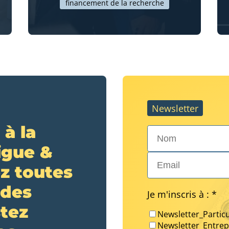
financement de la recherche
Newsletter
 à la
Nom*
igue &
Email*
z toutes
 des
Je m'inscris à : *
stez
Newsletter_Particu
Newsletter_Entrep