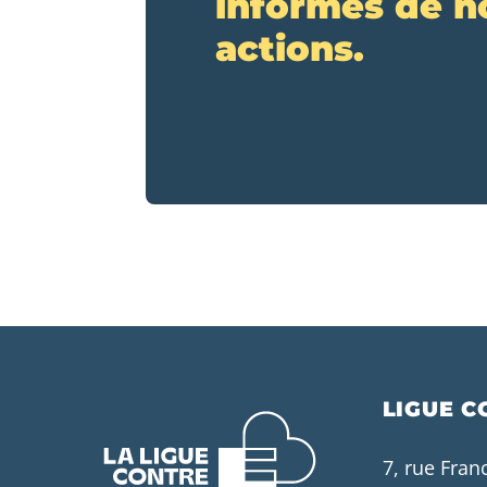
informés de n
actions.
LIGUE C
7, rue Fran