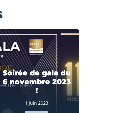
S
Soirée de gala du
6 novembre 2023
!
1 juin 2023