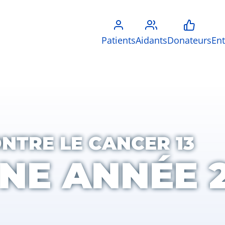
Patients
Aidants
Donateurs
Ent
ONTRE LE CANCER 13
NE ANNÉE 