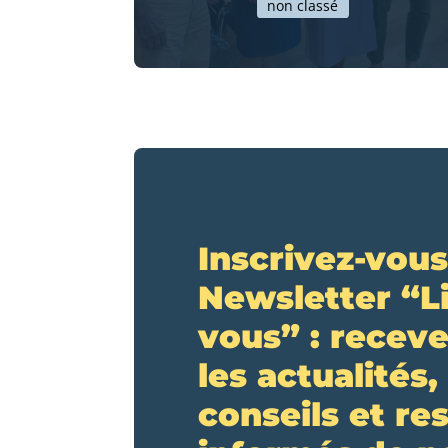
non classé
Inscrivez-vous
Newsletter “L
vous” : receve
les actualités,
conseils et re