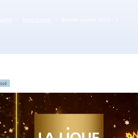
alité
›
Non classé
›
Bonne année 2023 – 1
assé