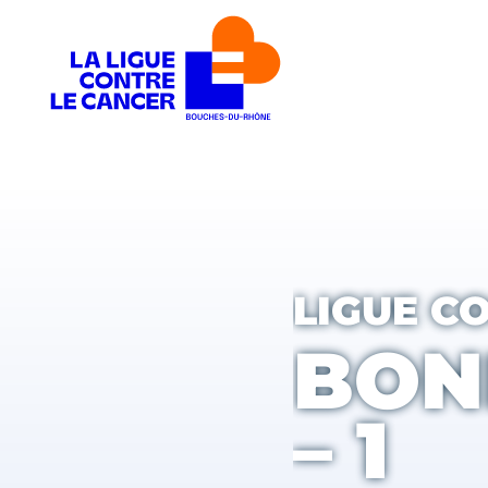
LIGUE C
BON
– 1