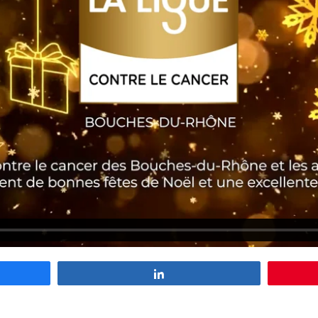
z
Partagez