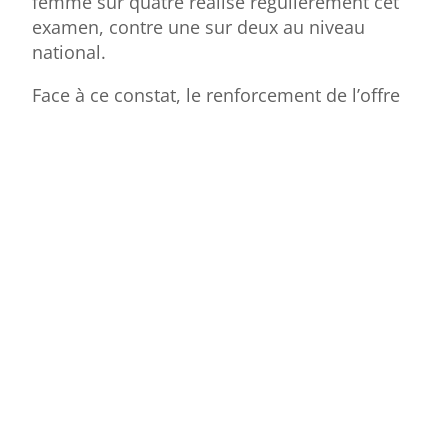
femme sur quatre réalise régulièrement cet
examen, contre une sur deux au niveau
national.
Face à ce constat, le renforcement de l’offre
de proximité constitue un levier essentiel de
santé publique. L’objectif est clair :
favoriser
un diagnostic plus précoce et augmenter
le nombre de dépistages réalisés sur le
territoire
.
Selon les équipes médicales, ce nouvel
équipement permet également d’augmenter
significativement la capacité de prise en
charge, avec jusqu’à
30 % d’examens
supplémentaires sur certaines sessions
,
améliorant ainsi l’accès aux soins.
Un projet rendu