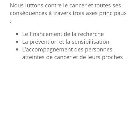
Nous luttons contre le cancer et toutes ses
conséquences à travers trois axes principaux
:
Le financement de la recherche
La prévention et la sensibilisation
L’accompagnement des personnes
atteintes de cancer et de leurs proches
Notre présence dans
le département
Notre comité est présent au travers de 4
délégations dans tout le département pour
vous accompagner au plus proche de chez
vous :