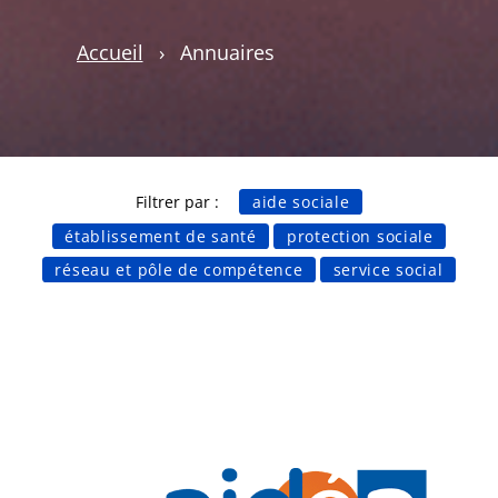
Accueil
›
Annuaires
Filtrer par :
aide sociale
établissement de santé
protection sociale
réseau et pôle de compétence
service social